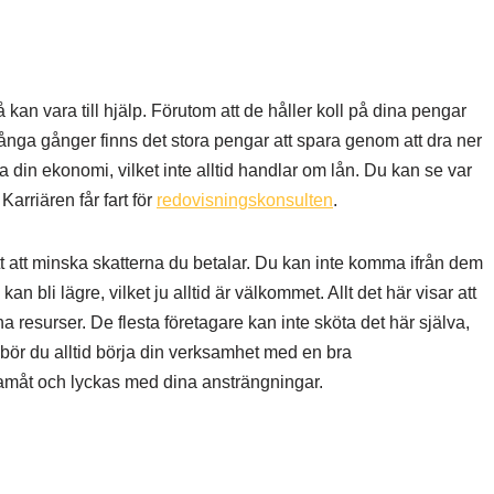
 kan vara till hjälp. Förutom att de håller koll på dina pengar
ga gånger finns det stora pengar att spara genom att dra ner
 din ekonomi, vilket inte alltid handlar om lån. Du kan se var
Karriären får fart för
redovisningskonsulten
.
t att minska skatterna du betalar. Du kan inte komma ifrån dem
n bli lägre, vilket ju alltid är välkommet. Allt det här visar att
 resurser. De flesta företagare kan inte sköta det här själva,
ör bör du alltid börja din verksamhet med en bra
framåt och lyckas med dina ansträngningar.