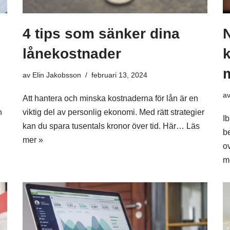
4 tips som sänker dina
lånekostnader
k
av
Elin Jakobsson
februari 13, 2024
a
Att hantera och minska kostnaderna för lån är en
h
viktig del av personlig ekonomi. Med rätt strategier
Ib
kan du spara tusentals kronor över tid. Här…
Läs
b
mer »
ov
m