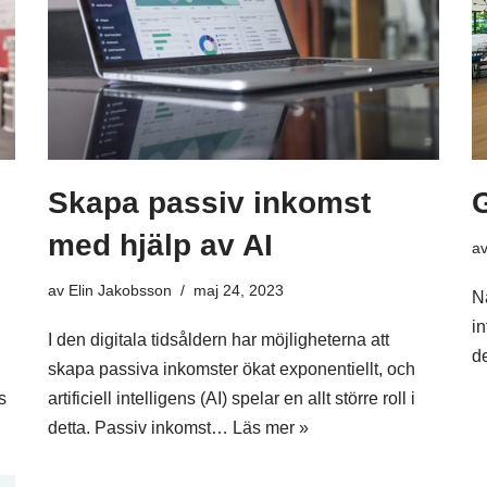
Skapa passiv inkomst
med hjälp av AI
a
av
Elin Jakobsson
maj 24, 2023
Nä
i
I den digitala tidsåldern har möjligheterna att
de
skapa passiva inkomster ökat exponentiellt, och
s
artificiell intelligens (AI) spelar en allt större roll i
detta. Passiv inkomst…
Läs mer »